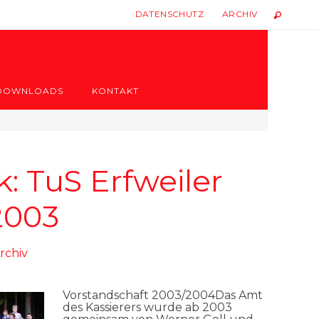
DATENSCHUTZ
ARCHIV
DOWNLOADS
KONTAKT
: TuS Erfweiler
2003
rchiv
Vorstandschaft 2003/2004Das Amt
des Kassierers wurde ab 2003