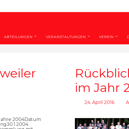
ABTEILUNGEN
VERANSTALTUNGEN
VEREIN
weiler
Rückblick
im Jahr 
24. April 2016
A
 Jahre 2004Datum
ng30.1.2004