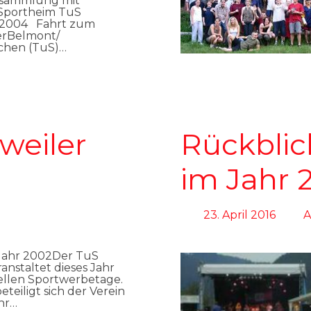
sammlung mit
portheim TuS
3.2004 Fahrt zum
erBelmont/
uchen (TuS)…
weiler
Rückblick
im Jahr 
23. April 2016
A
Jahr 2002Der TuS
ranstaltet dieses Jahr
nellen Sportwerbetage.
eiligt sich der Verein
hr…