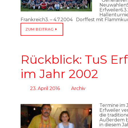
Generalver
NeuwahlenS
Erfweiler6.
Hallenturni
Frankreich3. – 4.7.2004 Dorffest mit Flammk
ZUM BEITRAG
Rückblick: TuS Erf
im Jahr 2002
23. April 2016
Archiv
Termine im 
Erfweiler ve
die traditio
Außerdem bet
in diesem Ja