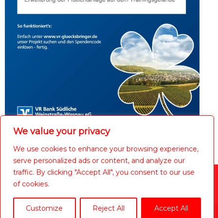
We value your privacy
We use cookies to enhance your browsing experience,
serve personalized ads or content, and analyze our
traffic. By clicking "Accept All", you consent to our use
of cookies.
Präsentiert von
Nirvana
&
WordPress.
Customize
Reject All
Accept All