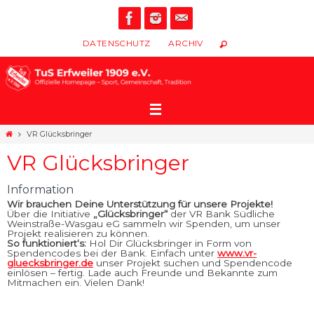
Zum
Inhalt
springen
DATENSCHUTZ
ARCHIV
Start
VR Glücksbringer
VR Glücksbringer
Information
Wir brauchen Deine Unterstützung für unsere Projekte!
Über die Initiative
„Glücksbringer“
der VR Bank Südliche
Weinstraße-Wasgau eG sammeln wir Spenden, um unser
Projekt realisieren zu können.
So funktioniert‘s:
Hol Dir Glücksbringer in Form von
Spendencodes bei der Bank. Einfach unter
www.vr-
gluecksbringer.de
unser Projekt suchen und Spendencode
einlösen – fertig. Lade auch Freunde und Bekannte zum
Mitmachen ein. Vielen Dank!