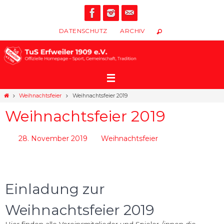
Zum
Inhalt
springen
DATENSCHUTZ
ARCHIV
Start
Weihnachtsfeier
Weihnachtsfeier 2019
Weihnachtsfeier 2019
28. November 2019
Weihnachtsfeier
Einladung zur
Weihnachtsfeier 2019