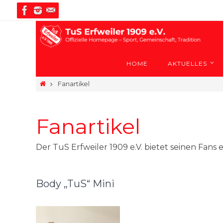
Zum
Inhalt
springen
Zum
Inhalt
HOME
AKTUELLES
springen
Start
Fanartikel
Fanartikel
Der TuS Erfweiler 1909 e.V. bietet seinen Fans 
Body „TuS“ Mini