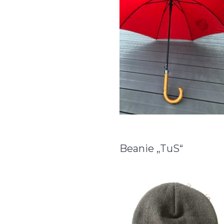
Beanie „TuS“