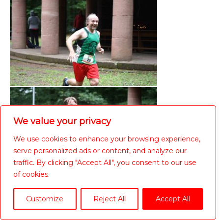
We value your privacy
We use cookies to enhance your browsing experience,
serve personalized ads or content, and analyze our
traffic. By clicking "Accept All", you consent to our use
of cookies.
Customize
Reject All
Accept All